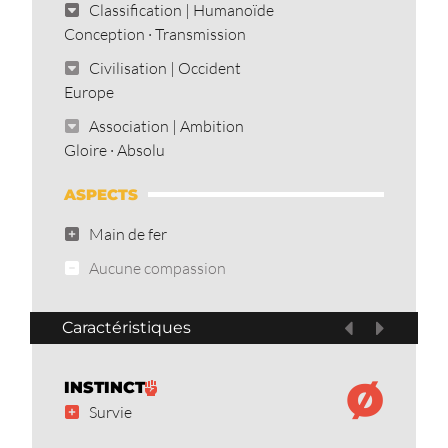
Classification | Humanoïde
Conception · Transmission
Civilisation | Occident
Europe
Association | Ambition
Gloire · Absolu
ASPECTS
Main de fer
Aucune compassion
Caractéristiques
Ø
INSTINCT
Survie