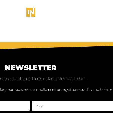
NEWSLETTER
 un mail qui finira dans les spams…
ndex pour recevoir mensuellement une synthèse sur l’avancée du pro