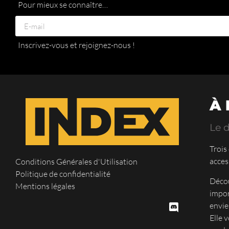
Pour mieux se connaître…
Inscrivez-vous et rejoignez-nous !
À
Le d
Trois
acces
Conditions Générales d'Utilisation
Politique de confidentialité
Décou
Mentions légales
impor
envie
Elle 