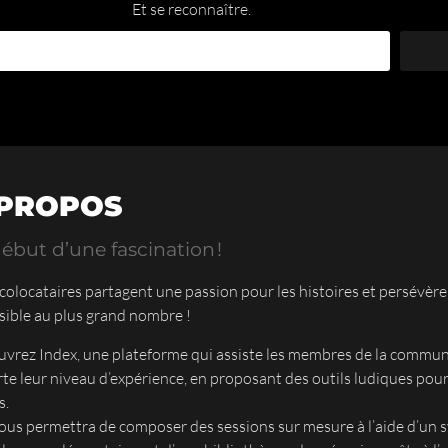
Et se reconnaître.
 PROPOS
ébut d’une fascination !
 colocataires partagent une passion pour les histoires et persévèr
sible au plus grand nombre !
vrez Index, une plateforme qui assiste les membres de la communa
te leur niveau d’expérience, en proposant des outils ludiques pour
s.
vous permettra de composer des sessions sur mesure à l’aide d’un s